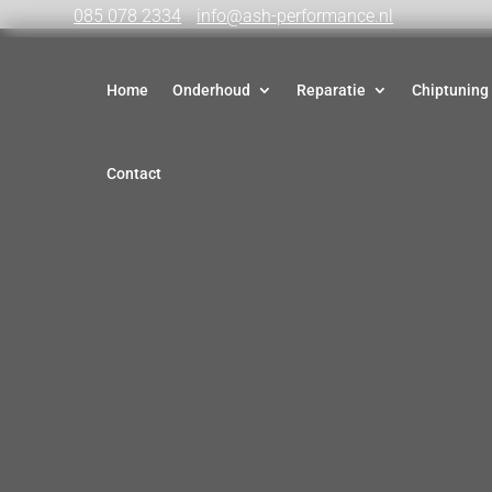
085 078 2334
info@ash-performance.nl
Home
Onderhoud
Reparatie
Chiptuning
Contact