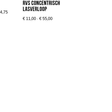
Rvs Concentrisch
Lasverloop
Prijsklasse:
4,75
€ 14,85
Prijsklasse:
-
€
11,00
€
55,00
tot
€ 11,00
€ 24,75
tot
€ 55,00