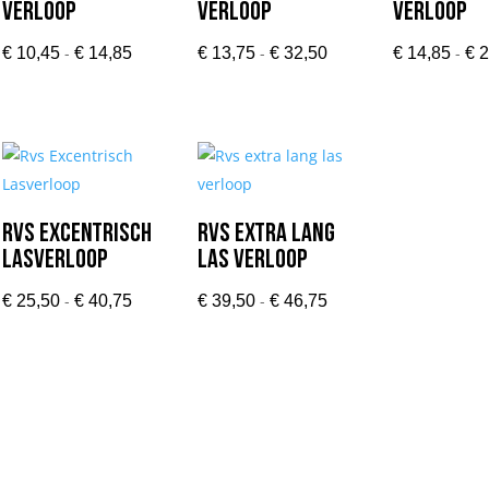
verloop
verloop
verloop
Prijsklasse:
Prijsklasse:
-
-
-
€
10,45
€
14,85
€
13,75
€
32,50
€
14,85
€
2
€ 10,45
€ 13,75
tot
tot
€ 14,85
€ 32,50
Rvs Excentrisch
Rvs extra lang
Lasverloop
las verloop
Prijsklasse:
Prijsklasse:
-
-
€
25,50
€
40,75
€
39,50
€
46,75
€ 25,50
€ 39,50
tot
tot
€ 40,75
€ 46,75