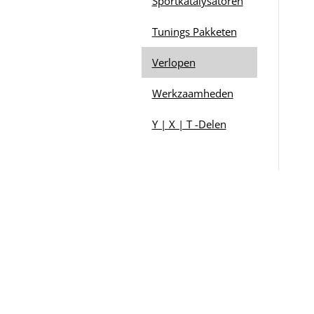
Sportkatalysatoren
Tunings Pakketen
Verlopen
Werkzaamheden
Y | X | T -Delen