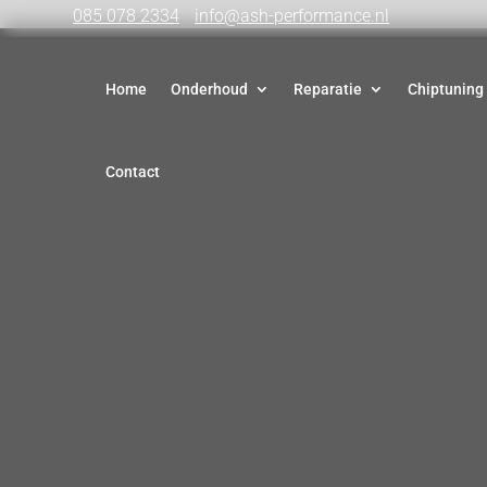
085 078 2334
info@ash-performance.nl
Home
Onderhoud
Reparatie
Chiptuning
Contact