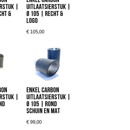
bon
Enkel carbon
erstuk |
uitlaatsierstuk |
cht &
Ø 105 | Recht &
Logo
€
105,00
bon
Enkel carbon
erstuk |
uitlaatsierstuk |
nd
Ø 105 | Rond
schuin en Mat
€
99,00