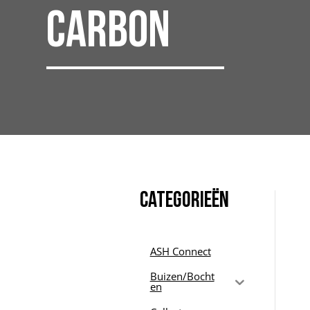
Carbon
Categorieën
ASH Connect
Buizen/Bocht
en