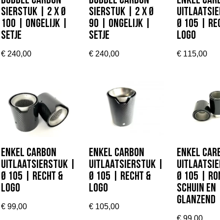
Dubbel Carbon
Dubbel Carbon
Enkel car
sierstuk | 2 x Ø
sierstuk | 2 x Ø
uitlaatsi
100 | Ongelijk |
90 | Ongelijk |
Ø 105 | Re
SETJE
SETJE
Logo
€
240,00
€
240,00
€
115,00
Enkel carbon
Enkel carbon
Enkel car
uitlaatsierstuk |
uitlaatsierstuk |
uitlaatsi
Ø 105 | Recht &
Ø 105 | Recht &
Ø 105 | Ro
Logo
Logo
schuin en
glanzend
€
99,00
€
105,00
€
99,00