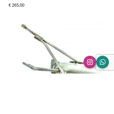
€
265,00
Roetfilter vervangbuis Volvo XC70 | 2.4 D5
€
265,00