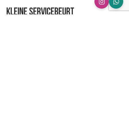
Kleine servicebeurt
Inclusief:
Controle accu en verlichting
Controle uitlaat en katalysator
Controle banden en remsysteem
Controle schokdempers
Controle ruiten en ruitenwissers
Bijvullen ruitenwisservloeistof
Bijvullen koelvloeistof
Vervangen oliefilter
Verversen olie
Prijs vanaf: €99,99