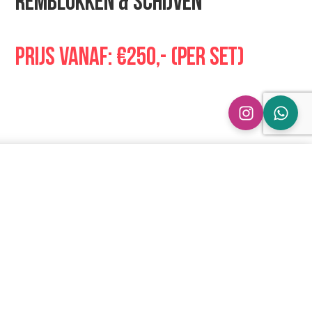
Remblokken & schijven
Prijs vanaf: €250,- (per set)
w
Alles gaat via
persoonlijk contact
s