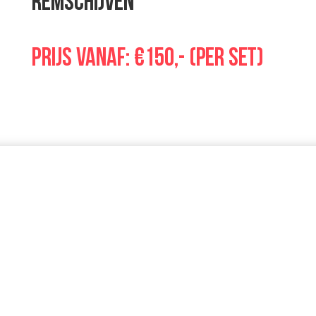
Remschijven
Prijs vanaf: €150,- (per set)
 bespaart tijd
Wij doen u
onderhoud
én reparatie