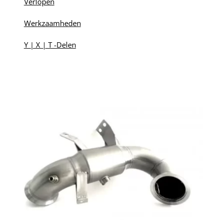
Verlopen
Werkzaamheden
Y | X | T -Delen