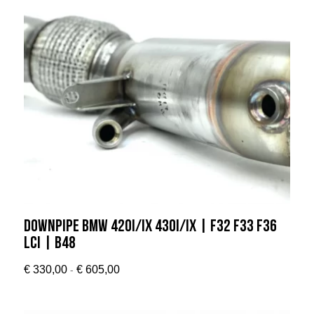
Downpipe BMW 420i/ix 430i/ix | F32 F33 F36
LCI | B48
Prijsklasse:
-
€
330,00
€
605,00
€ 330,00
tot