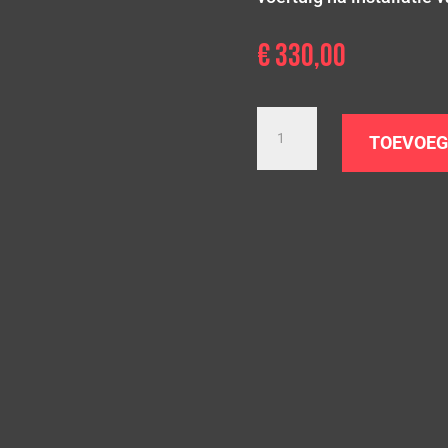
€
330,00
Downpipe
BMW
TOEVOEG
420i/ix
428i/ix
|
F32
F33
F36
|
N20
aantal