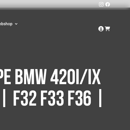
ebshop
e BMW 420i/ix
 | F32 F33 F36 |