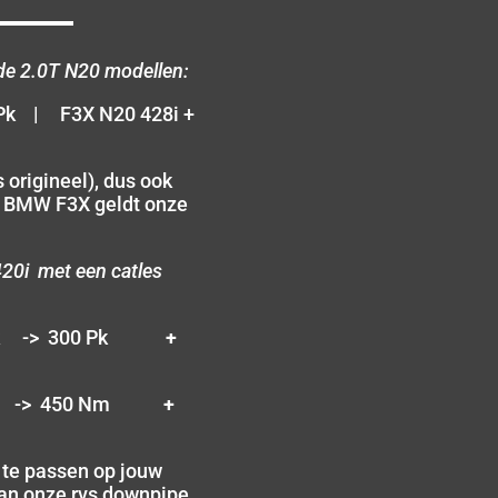
de 2.0T N20 modellen:
4Pk | F3X N20 428i +
 origineel), dus ook
e BMW F3X geldt onze
0i met een catles
Pk -> 300 Pk
+
m -> 450 Nm
+
e te passen op jouw
 van onze rvs downpipe.