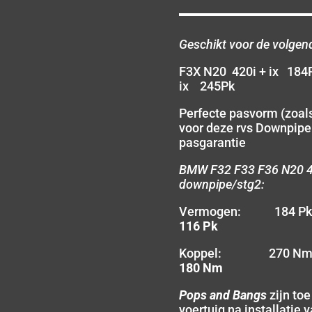
Geschikt voor de volgen
F3X N20 420i + ix 18
ix 245Pk
Perfecte pasvorm (zoals
voor deze rvs Downpip
pasgarantie
BMW F32 F33 F36 N20 42
downpipe/stg2:
Vermogen: 184 
116 Pk
Koppel: 270 N
180 Nm
Pops and Bangs
zijn to
voertuig na installatie