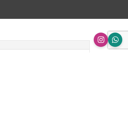
n
ingen.
ipe BMW 420i/ix 428i/ix | F32 F33 F36 |
 gepubliceerd.
Vereiste velden zijn