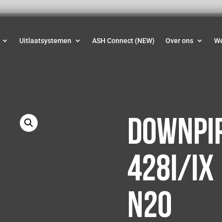
Uitlaatsystemen
ASH Connect (NEW)
Over ons
W
Downpip
428i/ix
N20