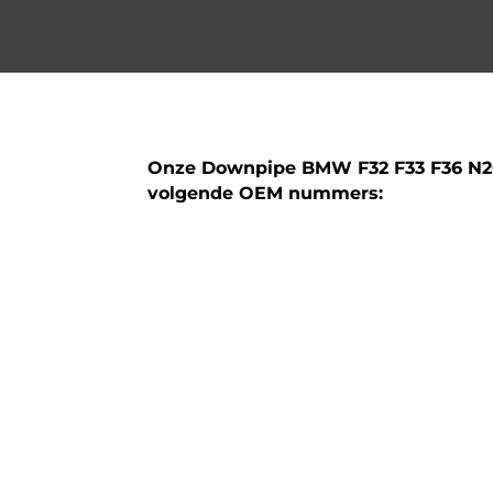
Onze Downpipe BMW F32 F33 F36 N2
volgende OEM nummers:
18327645666
18307629250
18328607019
Technische specificaties:
Model: Downpipe BMW 420i/ix en de 428
de N20 Motor (2.0T)