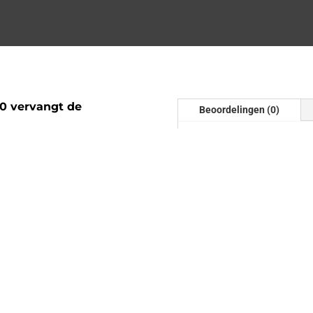
0 vervangt de
Beoordelingen (0)
Beoordelinge
Er zijn nog geen beoordel
Wees de eerste om “Downp
N20” te beoordelen
Je e-mailadres wordt niet
gemarkeerd met
*
i/ix | F32 F33 F36 | Met