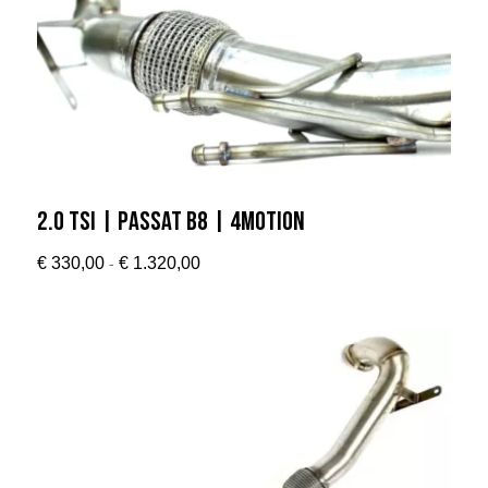
2.0 TSI | Passat B8 | 4MOTION
Prijsklasse:
-
€
330,00
€
1.320,00
€ 330,00
tot
€ 1.320,00