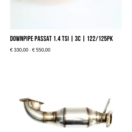
Downpipe Passat 1.4 TSI | 3C | 122/125Pk
Prijsklasse:
-
€
330,00
€
550,00
€ 330,00
tot
€ 550,00