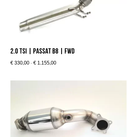
2.0 TSI | Passat B8 | FWD
Prijsklasse:
-
€
330,00
€
1.155,00
€ 330,00
tot
€ 1.155,00