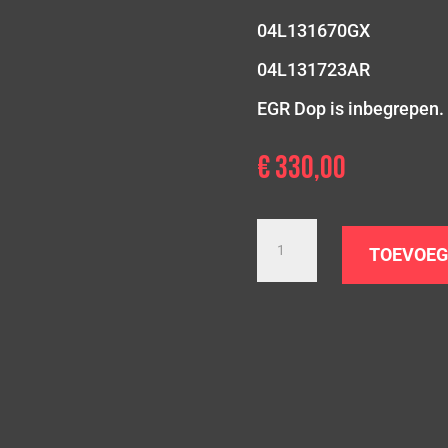
04L131670GX
04L131723AR
EGR Dop is inbegrepen.
€
330,00
1.6
TDI
TOEVOEG
|
Passat
B8
|
76
MM
aantal