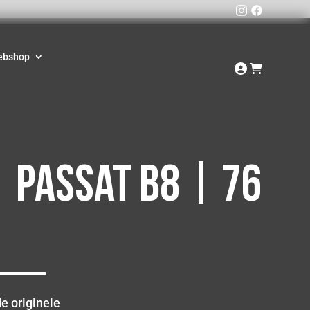
ebshop
| Passat B8 | 76
e originele