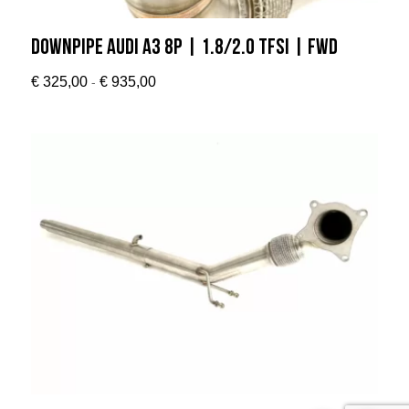
Downpipe Audi A3 8P | 1.8/2.0 TFSI | FWD
Prijsklasse:
-
€
325,00
€
935,00
€ 325,00
tot
€ 935,00