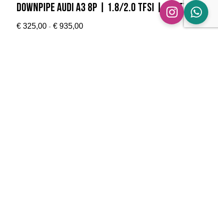
Downpipe Audi A3 8P | 1.8/2.0 TFSI | Quattro
Prijsklasse:
-
€
325,00
€
935,00
€ 325,00
tot
€ 935,00
Downpipe Audi A3 8P | 1.9/2.0 TDI | FWD | Met