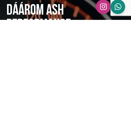
Dáárom ASH
Performance
U bespaart tijd
Wij doen uw onderhoud
én reparaties