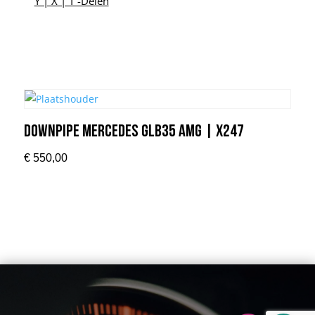
Y | X | T -Delen
Downpipe Mercedes GLB35 AMG | X247
€
550,00