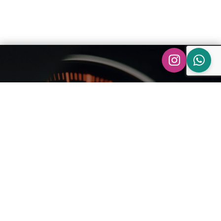
Dáárom ASH
Performance
U bespaart tijd