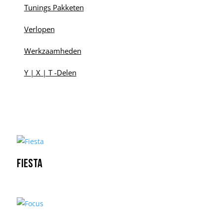
Tunings Pakketen
Verlopen
Werkzaamheden
Y | X | T -Delen
Fiesta