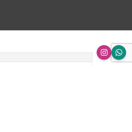
n
ingen.
pe Audi A3 8P | 1.8/2.0 TFSI | FWD” te
 gepubliceerd.
Vereiste velden zijn