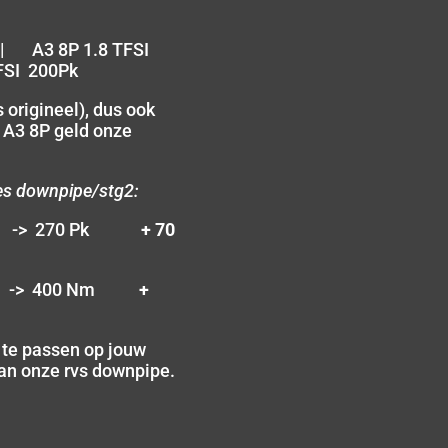
 | A3 8P 1.8 TFSI
FSI 200Pk
 origineel), dus ook
 A3 8P geld onze
es downpipe/stg2:
Pk -> 270 Pk
+ 70
m -> 400 Nm
+
e te passen op jouw
 van onze rvs downpipe.