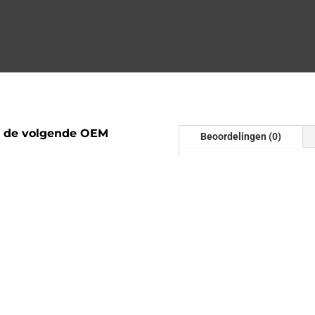
t de volgende OEM
Beoordelingen (0)
Beoordelinge
Er zijn nog geen beoordel
Wees de eerste om “Downpi
beoordelen
Je e-mailadres wordt niet
gemarkeerd met
*