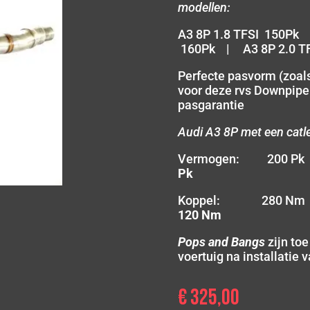
modellen:
A3 8P 1.8 TFSI 150Pk
160Pk | A3 8P 2.0 T
Perfecte pasvorm (zoals
voor deze rvs Downpipe
pasgarantie
Audi A3 8P met een catl
Vermogen: 200 
Pk
Koppel: 280 N
120 Nm
Pops and Bangs
zijn to
voertuig na installatie
€
325,00