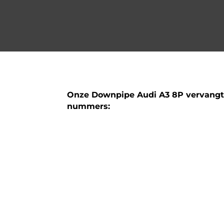
Onze Downpipe Audi A3 8P vervang
nummers:
8J0254501AX
1K0254513MX
1K0254506LX
1K0254508FX
1K0254508PX
1K0254510X
1K0254512X
1K0254504CX
1K0254505NX