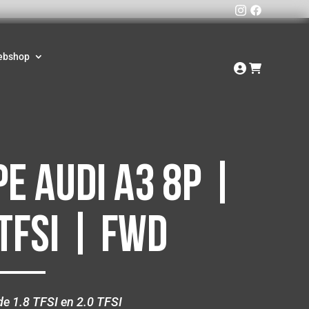
ebshop
e Audi A3 8P |
 TFSI | FWD
de 1.8 TFSI en 2.0 TFSI