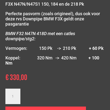
F3X N47N/N47S1 150, 184 en de 218 Pk
Perfecte pasvorm (zoals origineel), dus ook voor
deze rvs Downpipe BMW F3X geldt onze
pasgarantie
BMW F32 N47N 418D met een catles
downpipe/stg2:
Vermogen: 150 Pk -> 210 Pk
+ 60 Pk
Koppel: 320 Nm -> 420 Nm
+ 100
Nm
€
330,00
Downpipe
BMW
418D
420D/Dx