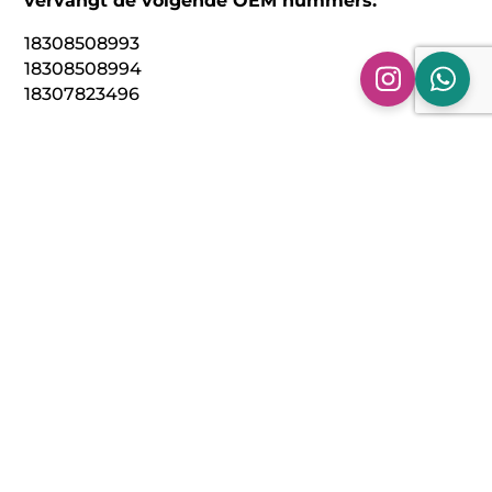
vervangt de volgende OEM nummers:
18308508993
18308508994
18307823496
Technische specificaties:
Model: Downpipe BMW 418D 420D + Dx en de
425D | F20 F21 | Met de N47N/N47S1 motor.
Bouwjaar: 2012 > 2015
( Euro 5 modellen)
Materiaal: 304 RVS
Aansluitmaat: Origineel (61 mm)
Diameter: 63,5 mm / 2,5 inch
Waarom een Downpipe van ASH Performance?