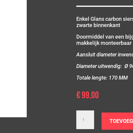
Enkel Glans carbon sie
zwarte binnenkant
Doormiddel van een bij
makkelijk monteerbaar
Aansluit diameter inwen
Diameter uitwendig: Ø 
Totale lengte: 170 MM
€
99,00
Enkel
Zwart
TOEVOEG
carbon