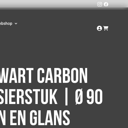
ebshop
Zwart carbon
sierstuk | Ø 90
n en Glans