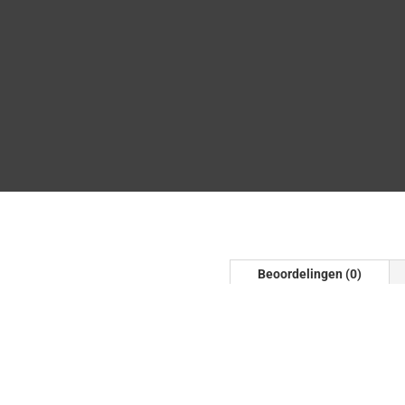
Beoordelingen (0)
carbon mat zwart
Beoordelinge
Er zijn nog geen beoordel
Wees de eerste om “Enkel 