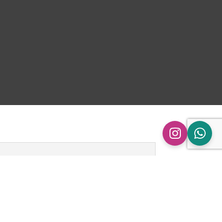
n
ingen.
Zwart carbon uitlaatsierstuk | Ø 90 | Schuin