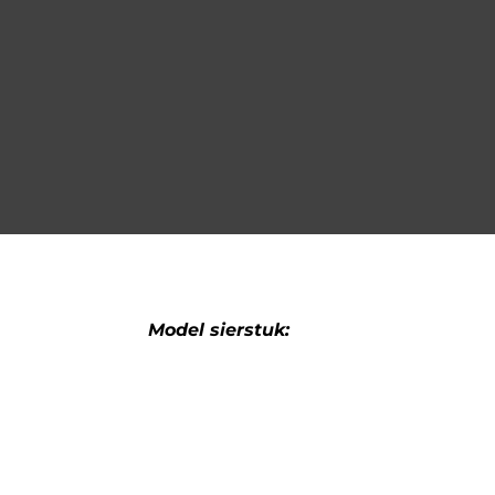
Model sierstuk:
Type sierstuk: enkel schuin glanzend 
sierstuk
Recht of schuin sierstuk: schuin
Rand sierstuk: scherpe rand