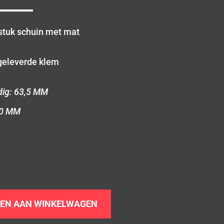
rstuk schuin met mat
geleverde klem
dig: 63,5 MM
90 MM
EN AAN WINKELWAGEN