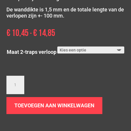
De wanddikte is 1,5 mm en de totale lengte van de
verlopen zijn +- 100 mm.
€
10,45
€
14,85
Prijsklasse:
-
€ 10,45
tot
Maat 2-traps verloop
€ 14,85
Rvs
2-
traps
verloop
TOEVOEGEN AAN WINKELWAGEN
aantal