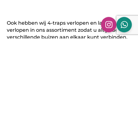
Ook hebben wij 4-traps verlopen en las
verlopen in ons assortiment zodat u altijd de
verschillende buizen aan elkaar kunt verbinden.
Aanvullende informatie
Beoordelingen (0)
Aanvullende informatie
Ø 50 MM > Ø 45 MM, Ø 55 MM
> Ø 50 MM, Ø 57 MM > Ø 50
MM, Ø 60 MM > Ø 55 MM, Ø
63,5 MM > Ø 50 MM, Ø 63,5
MM > Ø 50,8 MM, Ø 63,5 MM >
Ø 55 MM, Ø 63,5 MM > Ø 60
Maat 2-traps verloop
MM, Ø 65 MM > Ø 60 MM, Ø 70