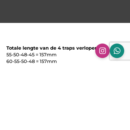
Totale lengte van de 4 traps verlopen:
55-50-48-45 = 157mm
60-55-50-48 = 157mm
63,5-60-55-50 = 161mm
65-63,5-60-55 = 159mm
70-65-63,5-60 = 156mm
76-70-65-63,5 = 157mm
89-76-70-65 = 155mm
89-80-76-70 = 186mm
101,6-89-80-76 = 199mm
Ook hebben wij 2-traps verlopen
en reduceer verlopen in ons assortiment zodat u