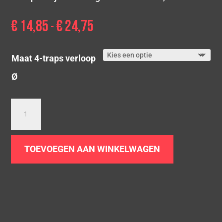
€
14,85
€
24,75
Prijsklasse:
-
€ 14,85
tot
Maat 4-traps verloop
€ 24,75
Ø
Rvs
4-
traps
verloop
TOEVOEGEN AAN WINKELWAGEN
aantal