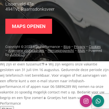
Lissenveld 47e,
4941VL Raamsdonksveer
MAPS OPENEN
Copyright © 2022 ASH Performance –
Blog
–
Privacy
–
Cookies
–
Algemene voorwaarden
–
Herroepingsrecht
–
RMA
– Powered
by
JUNNECT
.
Wij zijn er even tussenuit🌴✈️ Wij zijn wegens onze vakantie
gesloten van 31 juli t/m 16 augustus. Gedurende deze periode zijn
wij telefonisch niet bereikbaar. Voor vragen of het aanvragen van
een offerte kunt u een e-mail sturen naar
info@ash-
performance.nl
of appen naar 06-58896289 Wij nemen na onze
vakantie zo spoedig mogelijk contact met u op. Bedankt voor uw
begrip en een fijne zomer!☀️ Groetjes het team van ASH
Performance