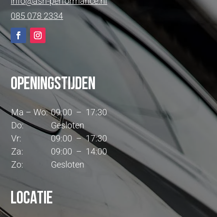
info@ash-performance.nl
085 078 2334
Openingstijden
Ma – Wo:
09:00 – 17:30
Do:
Gesloten
Vr:
09:00 – 17:30
Za:
09:00 – 14:00
Zo:
Gesloten
Locatie