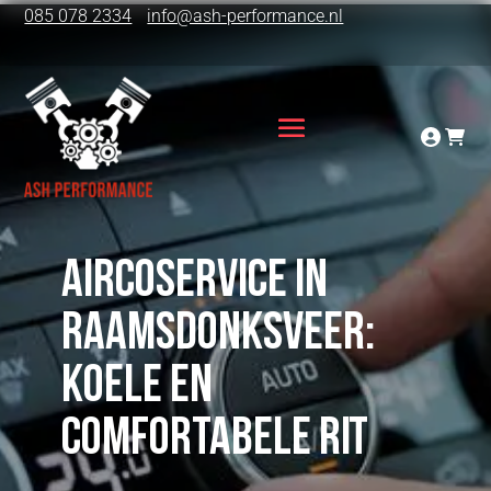
085 078 2334
info@ash-performance.nl
Aircoservice in
Raamsdonksveer:
Koele en
comfortabele rit