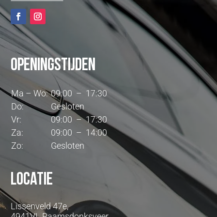
Openingstijden
Ma – Wo:
09:00 – 17:30
Do:
Gesloten
Vr:
09:00 – 17:30
Za:
09:00 – 14:00
Zo:
Gesloten
Locatie
Lissenveld 47e,
4941VL Raamsdonksveer