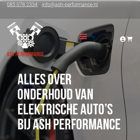
085 078 2334
info@ash-performance.nl
Alles over
onderhoud van
elektrische auto’s
bij ASH Performance