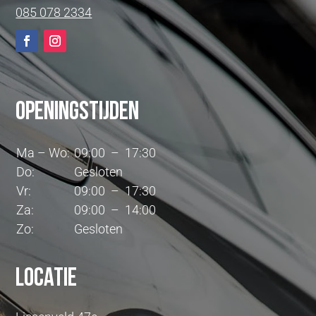
085 078 2334
Openingstijden
Ma – Wo:
09:00 – 17:30
Do:
Gesloten
Vr:
09:00 – 17:30
Za:
09:00 – 14:00
Zo:
Gesloten
Locatie