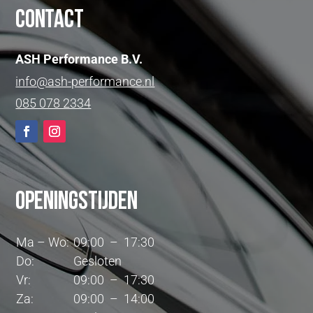
Contact
ASH Performance B.V.
info@ash-performance.nl
085 078 2334
Openingstijden
Ma – Wo:
09:00 – 17:30
Do:
Gesloten
Vr:
09:00 – 17:30
Za:
09:00 – 14:00