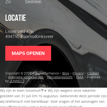
Zo:
Gesloten
Locatie
Lissenveld 47e,
4941VL Raamsdonksveer
MAPS OPENEN
Copyright © 2022 ASH Performance –
Blog
–
Privacy
–
Cookies
–
Algemene voorwaarden
–
Herroepingsrecht
–
RMA
– Powered
by
JUNNECT
.
Wij zijn er even tussenuit🌴✈️ Wij zijn wegens onze vakantie
gesloten van 31 juli t/m 16 augustus. Gedurende deze periode zijn
wij telefonisch niet bereikbaar. Voor vragen of het aanvragen van
een offerte kunt u een e-mail sturen naar
info@ash-