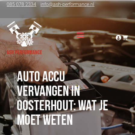
085 078 2334
info@ash-performance.nl
Auto accu
vervangen in
Oosterhout: Wat je
moet weten