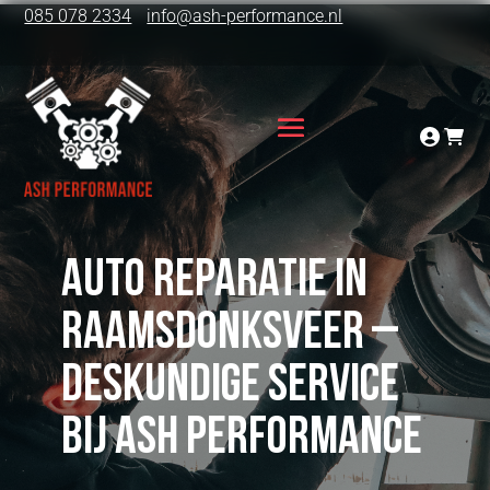
085 078 2334
info@ash-performance.nl
Auto reparatie in
Raamsdonksveer –
deskundige service
bij ASH Performance