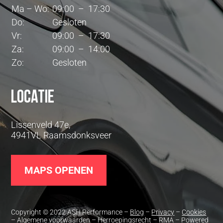
Ma – Wo:
09:00 – 17:30
Do:
Gesloten
Vr:
09:00 – 17:30
Za:
09:00 – 14:00
Zo:
Gesloten
Locatie
Lissenveld 47e,
4941VL Raamsdonksveer
MAPS OPENEN
Copyright © 2022 ASH Performance –
Blog
–
Privacy
–
Cookies
–
Algemene voorwaarden
–
Herroepingsrecht
–
RMA
– Powered