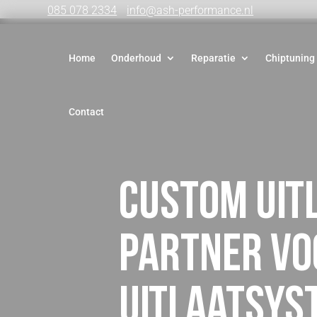
085 078 2334
info@ash-performance.nl
Home
Onderhoud
Reparatie
Chiptuning
Contact
Custom uit
partner v
uitlaatsys