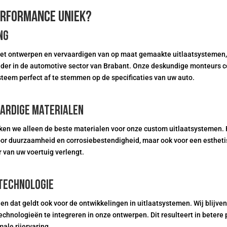
erformance uniek?
ng
 het ontwerpen en vervaardigen van op maat gemaakte uitlaatsystemen
eider in de automotive sector van Brabant. Onze deskundige monteur
steem perfect af te stemmen op de specificaties van uw auto.
ardige materialen
en we alleen de beste materialen voor onze custom uitlaatsystemen. R
 voor duurzaamheid en corrosiebestendigheid, maar ook voor een estheti
r van uw voertuig verlengt.
ttechnologie
, en dat geldt ook voor de ontwikkelingen in uitlaatsystemen. Wij blijv
echnologieën te integreren in onze ontwerpen. Dit resulteert in betere
ale rijervaring.