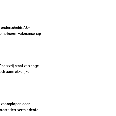
, onderscheidt ASH
s combineren vakmanschap
oestvrij staal van hoge
sch aantrekkelijke
en vooroplopen door
 prestaties, verminderde