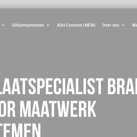
Uitlaatsystemen
ASH Connect (NEW)
Over ons
W
laatspecialist bra
oor maatwerk
temen