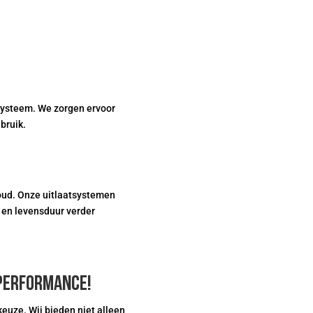
tsysteem. We zorgen ervoor
bruik.
oud. Onze uitlaatsystemen
 en levensduur verder
 Performance!
euze. Wij bieden niet alleen