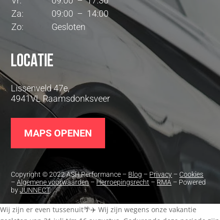
Vr:
09:00 – 17:30
Za:
09:00 – 14:00
Zo:
Gesloten
Locatie
Lissenveld 47e,
4941VL Raamsdonksveer
MAPS OPENEN
Copyright © 2022 ASH Performance –
Blog
–
Privacy
–
Cookies
–
Algemene voorwaarden
–
Herroepingsrecht
–
RMA
– Powered
by
JUNNECT
.
Wij zijn er even tussenuit🌴✈️ Wij zijn wegens onze vakantie