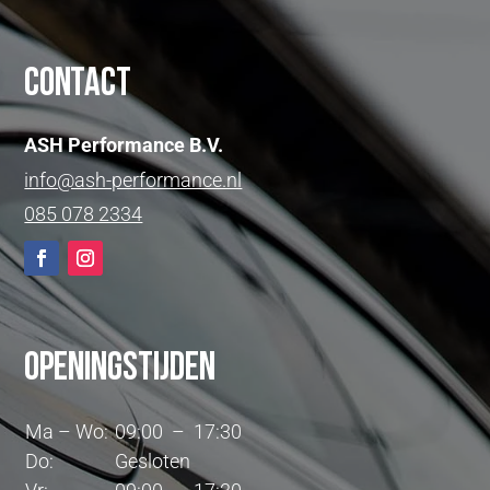
Contact
ASH Performance B.V.
info@ash-performance.nl
085 078 2334
Openingstijden
Ma – Wo:
09:00 – 17:30
Do:
Gesloten