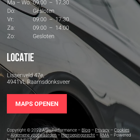
Ma – Wo:
09:00 – 17:30
Do:
Gesloten
Vr:
09:00 – 17:30
Za:
09:00 – 14:00
Zo:
Gesloten
Locatie
Lissenveld 47e,
4941VL Raamsdonksveer
MAPS OPENEN
Copyright © 2022 ASH Performance –
Blog
–
Privacy
–
Cookies
–
Algemene voorwaarden
–
Herroepingsrecht
–
RMA
– Powered