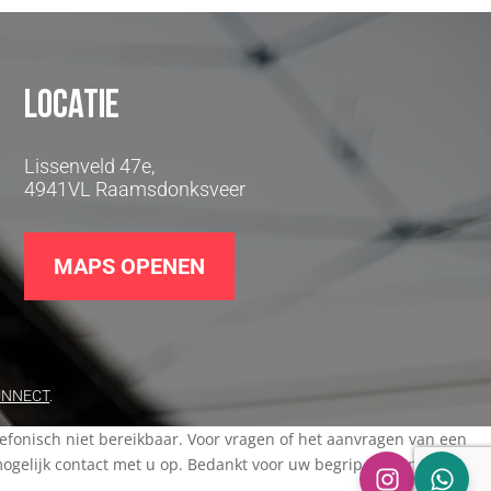
Locatie
Lissenveld 47e,
4941VL Raamsdonksveer
MAPS OPENEN
UNNECT
.
elefonisch niet bereikbaar. Voor vragen of het aanvragen van een
elijk contact met u op. Bedankt voor uw begrip en een fijne