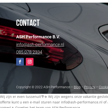
Contact
ASH Performance B.V.
info@ash-performance.nl
085 078 2334
Copyright © 2022 ASH Performance –
Blog
–
Privacy
–
Cooki
Wij zijn er even tussenuit🌴✈️ Wij zijn wegens onze vakantie geslo
offerte kunt u een e-mail sturen naar
info@ash-performance.nl
of 
zomer!☀️ Groetjes het team van ASH Performance