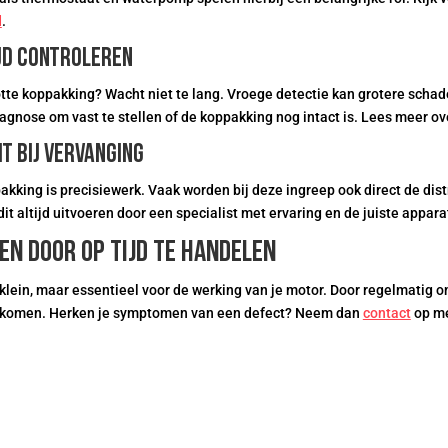
d
.
ijd controleren
otte koppakking? Wacht niet te lang. Vroege detectie kan grotere sch
gnose om vast te stellen of de koppakking nog intact is. Lees meer o
it bij vervanging
kking is precisiewerk. Vaak worden bij deze ingreep ook direct de dis
t altijd uitvoeren door een specialist met ervaring en de juiste appara
n door op tijd te handelen
klein, maar essentieel voor de werking van je motor. Door regelmatig o
orkomen. Herken je symptomen van een defect? Neem dan
contact
op me