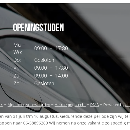
Openingstijden
Ma –
09:00 – 17:30
Wo:
Do:
Gesloten
Vr:
09:00 – 17:30
Za:
09:00 – 14:00
Zo:
Gesloten
es
–
Algemene voorwaarden
–
Herroepingsrecht
–
RMA
– Powered by
J
ten van 31 juli t/m 16 augustus. Gedurende deze periode zijn wij t
appen naar 06-58896289 Wij nemen na onze vakantie zo spoedig mog