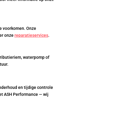
ade voorkomen. Onze
ver onze
reparatieservices
.
tributieriem, waterpomp of
tuur.
nderhoud en tijdige controle
t ASH Performance — wij