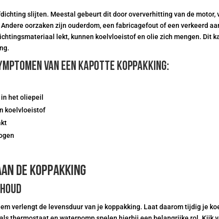
fdichting slijten. Meestal gebeurt dit door oververhitting van de motor,
 Andere oorzaken zijn ouderdom, een fabricagefout of een verkeerd a
chtingsmateriaal lekt, kunnen koelvloeistof en olie zich mengen. Dit ka
ng.
mptomen van een kapotte koppakking:
in het oliepeil
n koelvloeistof
akt
ogen
an de koppakking
rhoud
m verlengt de levensduur van je koppakking. Laat daarom tijdig je koe
ls thermostaat en waterpomp spelen hierbij een belangrijke rol. Kijk 