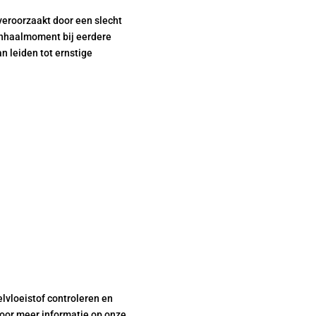
 veroorzaakt door een slecht
anhaalmoment bij eerdere
n leiden tot ernstige
lvloeistof controleren en
voor meer informatie op onze