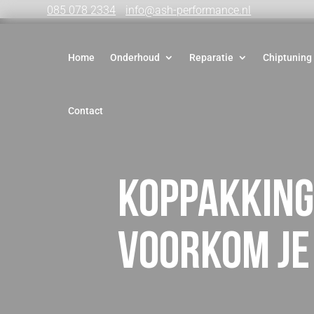
085 078 2334
info@ash-performance.nl
Home
Onderhoud
Reparatie
Chiptuning
Contact
Koppakking
voorkom je