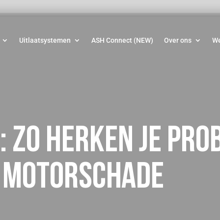
Uitlaatsystemen
ASH Connect (NEW)
Over ons
W
: zo herken je pro
 motorschade