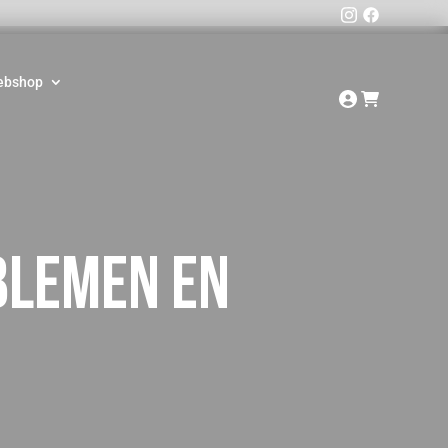
ebshop
blemen en