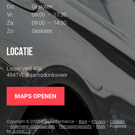
Do:
Gesloten
Vr:
09:00 – 17:30
Za:
09:00 – 14:00
Zo:
Gesloten
Locatie
Lissenveld 47e,
4941VL Raamsdonksveer
MAPS OPENEN
Copyright © 2022 ASH Performance –
Blog
–
Privacy
–
Cookies
–
Algemene voorwaarden
–
Herroepingsrecht
–
RMA
– Powered
by
JUNNECT
.