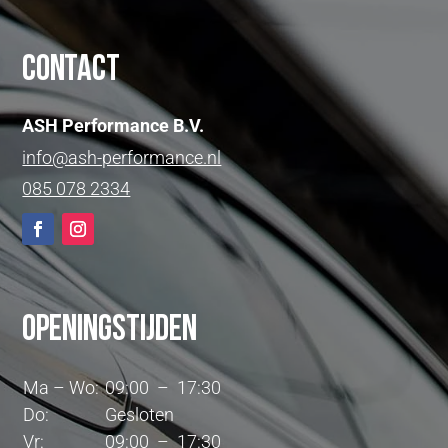
Contact
ASH Performance B.V.
info@ash-performance.nl
085 078 2334
Openingstijden
Ma – Wo:
09:00 – 17:30
Do:
Gesloten
Vr:
09:00 – 17:30