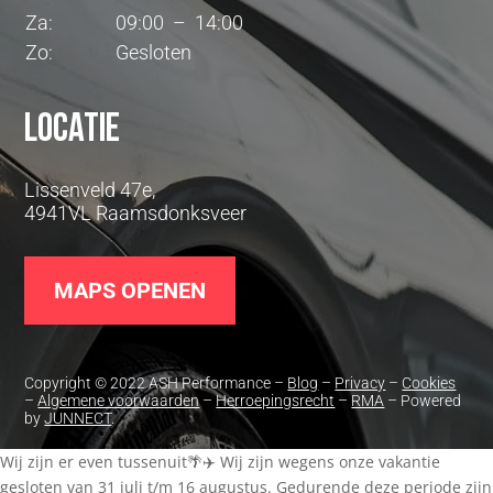
Za:
09:00 – 14:00
Zo:
Gesloten
Locatie
Lissenveld 47e,
4941VL Raamsdonksveer
MAPS OPENEN
Copyright © 2022 ASH Performance –
Blog
–
Privacy
–
Cookies
–
Algemene voorwaarden
–
Herroepingsrecht
–
RMA
– Powered
by
JUNNECT
.
Wij zijn er even tussenuit🌴✈️ Wij zijn wegens onze vakantie
gesloten van 31 juli t/m 16 augustus. Gedurende deze periode zijn