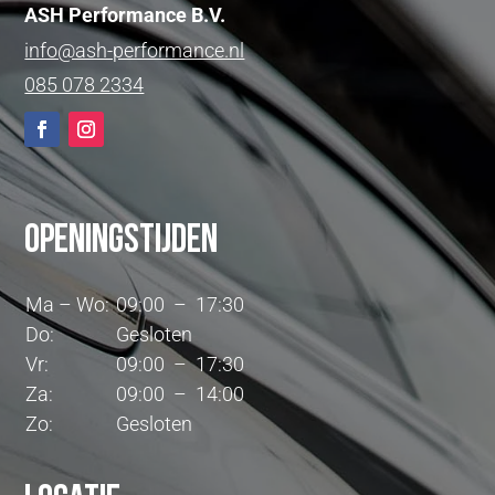
ASH Performance B.V.
info@ash-performance.nl
085 078 2334
Openingstijden
Ma – Wo:
09:00 – 17:30
Do:
Gesloten
Vr:
09:00 – 17:30
Za:
09:00 – 14:00
Zo:
Gesloten