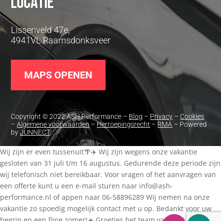
Locatie
Lissenveld 47e,
4941VL Raamsdonksveer
MAPS OPENEN
Copyright © 2022 ASH Performance –
Blog
–
Privacy
–
Cookies
–
Algemene voorwaarden
–
Herroepingsrecht
–
RMA
– Powered
by
JUNNECT
.
Wij zijn er even tussenuit🌴✈️ Wij zijn wegens onze vakantie
gesloten van 31 juli t/m 16 augustus. Gedurende deze periode zijn
wij telefonisch niet bereikbaar. Voor vragen of het aanvragen van
een offerte kunt u een e-mail sturen naar
info@ash-
performance.nl
of appen naar 06-58896289 Wij nemen na onze
vakantie zo spoedig mogelijk contact met u op. Bedankt voor uw
begrip en een fijne zomer!☀️ Groetjes het team van ASH