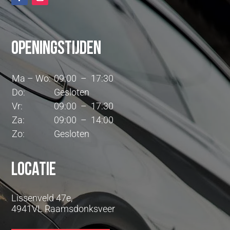
Openingstijden
Ma – Wo:
09:00 – 17:30
Do:
Gesloten
Vr:
09:00 – 17:30
Za:
09:00 – 14:00
Zo:
Gesloten
Locatie
Lissenveld 47e,
4941VL Raamsdonksveer