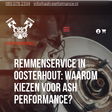
085 078 2334
info@ash-performance.nl
Remmenservice in
Oosterhout: Waarom
kiezen voor ASH
Performance?