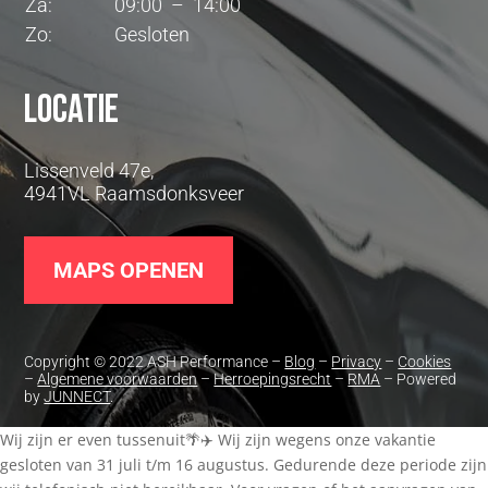
Za:
09:00 – 14:00
Zo:
Gesloten
Locatie
Lissenveld 47e,
4941VL Raamsdonksveer
MAPS OPENEN
Copyright © 2022 ASH Performance –
Blog
–
Privacy
–
Cookies
–
Algemene voorwaarden
–
Herroepingsrecht
–
RMA
– Powered
by
JUNNECT
.
Wij zijn er even tussenuit🌴✈️ Wij zijn wegens onze vakantie
gesloten van 31 juli t/m 16 augustus. Gedurende deze periode zijn