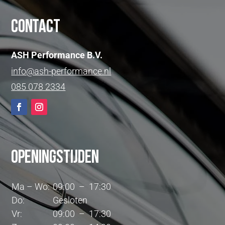
Contact
ASH Performance B.V.
info@ash-performance.nl
085 078 2334
Openingstijden
Ma – Wo:
09:00 – 17:30
Do:
Gesloten
Vr:
09:00 – 17:30