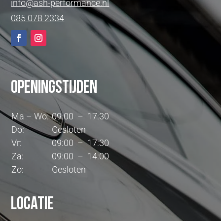
info@ash-performance.nl
085 078 2334
Openingstijden
Ma – Wo:
09:00 – 17:30
Do:
Gesloten
Vr:
09:00 – 17:30
Za:
09:00 – 14:00
Zo:
Gesloten
Locatie