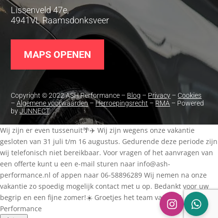
Lissenveld 47e,
4941VL Raamsdonksveer
MAPS OPENEN
Copyright © 2022 ASH Performance –
Blog
–
Privacy
–
Cookies
–
Algemene voorwaarden
–
Herroepingsrecht
–
RMA
– Powered
by
JUNNECT
.
Wij zijn er even tussenuit🌴✈️ Wij zijn wegens onze vakantie
gesloten van 31 juli t/m 16 augustus. Gedurende deze periode zijn
wij telefonisch niet bereikbaar. Voor vragen of het aanvragen van
een offerte kunt u een e-mail sturen naar
info@ash-
performance.nl
of appen naar 06-58896289 Wij nemen na onze
vakantie zo spoedig mogelijk contact met u op. Bedankt voor uw
begrip en een fijne zomer!☀️ Groetjes het team van ASH
Performance