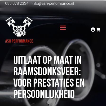
085 078 2334
info@ash-performance.nl
Uitlaat op maat in
Raamsdonksveer:
voor prestaties en
persoonlijkheid