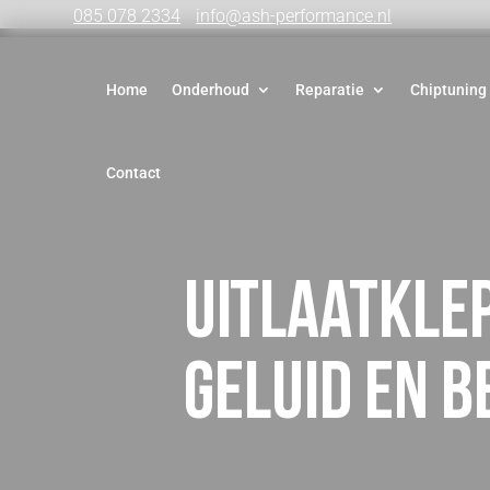
085 078 2334
info@ash-performance.nl
Home
Onderhoud
Reparatie
Chiptuning
Contact
Uitlaatkle
geluid en 