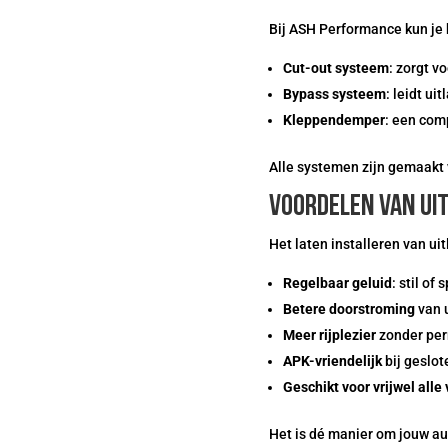
Bij ASH Performance kun je k
Cut-out systeem
: zorgt v
Bypass systeem
: leidt ui
Kleppendemper
: een com
Alle systemen zijn gemaak
Voordelen van ui
Het laten installeren van ui
Regelbaar geluid
: stil of 
Betere doorstroming
van 
Meer rijplezier
zonder per
APK-vriendelijk
bij geslot
Geschikt voor vrijwel alle
Het is dé manier om jouw aut