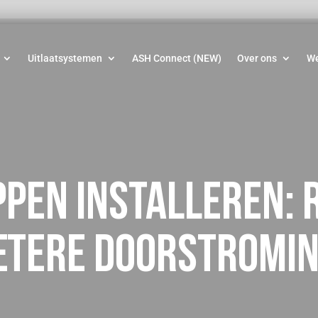
Uitlaatsystemen
ASH Connect (NEW)
Over ons
W
ppen installeren:
betere doorstromi