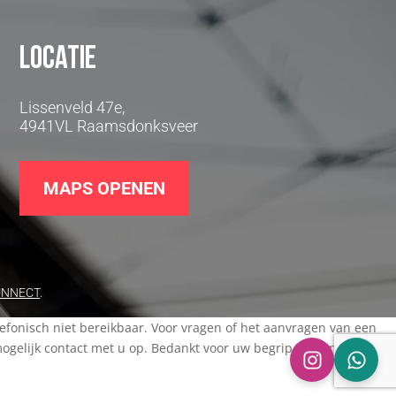
Locatie
Lissenveld 47e,
4941VL Raamsdonksveer
MAPS OPENEN
UNNECT
.
elefonisch niet bereikbaar. Voor vragen of het aanvragen van een
elijk contact met u op. Bedankt voor uw begrip en een fijne