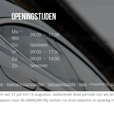
Openingstijden
Ma –
09:00 – 17:30
Wo:
Do:
Gesloten
Vr:
09:00 – 17:30
Za:
09:00 – 14:00
Zo:
Gesloten
es
–
Algemene voorwaarden
–
Herroepingsrecht
–
RMA
– Powered by
J
ten van 31 juli t/m 16 augustus. Gedurende deze periode zijn wij t
appen naar 06-58896289 Wij nemen na onze vakantie zo spoedig mog