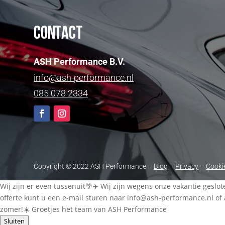
Contact
ASH Performance B.V.
info@ash-performance.nl
085 078 2334
Copyright © 2022 ASH Performance –
Blog
–
Privacy
–
Cooki
Wij zijn er even tussenuit🌴✈️ Wij zijn wegens onze vakantie geslo
offerte kunt u een e-mail sturen naar
info@ash-performance.nl
of 
zomer!☀️ Groetjes het team van ASH Performance
Sluiten