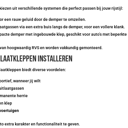
iezen uit verschillende systemen die perfect passen bij jouw rijstijl:
oor een rauw geluid door de demper te omzeilen.
tlaatgassen via een extra buis langs de demper, voor een vollere klank.
pacte demper met ingebouwde klep, geschikt voor auto’s met beperkte 
t van hoogwaardig RVS en worden vakkundig gemonteerd.
tlaatkleppen installeren
tlaatkleppen biedt diverse voordelen:
sportief, wanneer jij wilt
uitlaatgassen
manente herrie
en klep
 voertuigen
o extra karakter en functionaliteit te geven.