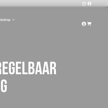
ebshop
 regelbaar
ng