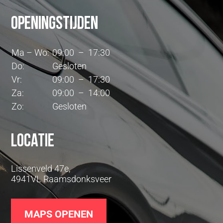
Openingstijden
Ma – Wo:
09:00 – 17:30
Do:
Gesloten
Vr:
09:00 – 17:30
Za:
09:00 – 14:00
Zo:
Gesloten
Locatie
Lissenveld 47e,
4941VL Raamsdonksveer
MAPS OPENEN