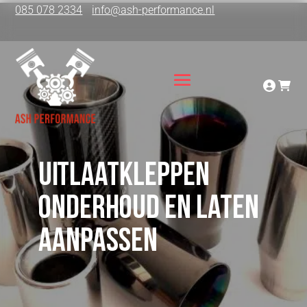
085 078 2334
info@ash-performance.nl
Uitlaatkleppen
onderhoud en laten
aanpassen