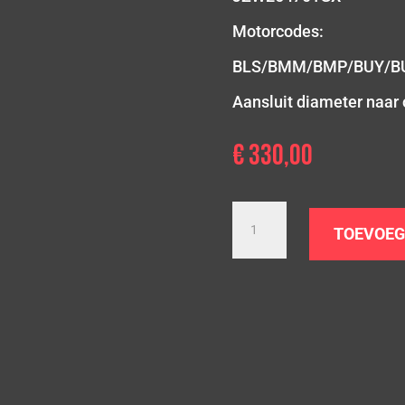
Motorcodes:
BLS/BMM/BMP/BUY/B
Aansluit diameter naar 
€
330,00
1.9/2.0
TDI
TOEVOEG
|
Altea
aantal