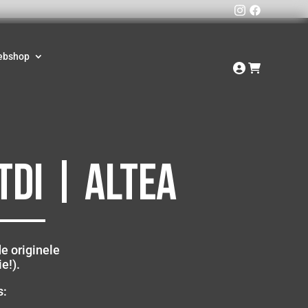
ebshop
TDI | Altea
e originele
e!).
s: