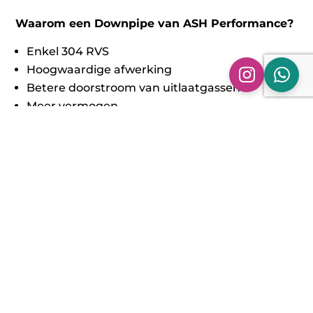
Waarom een Downpipe van ASH Performance?
Enkel 304 RVS
Hoogwaardige afwerking
Betere doorstroom van uitlaatgassen
Meer vermogen
100% Pasgarantie
Om het maximale vermogen uit onze Downpipes
te halen adviseren wij om jouw auto te laten
optimaliseren. Voeg een stage 1 of 2 tuning toe in
je winkelmand. Dan zien we je snel en stellen we
de auto helemaal af om er het maximale uit te
halen! De downpipe gemonteerd hebben? Stuur
ons even een mail naar
info@ash-performance.nl
Want voor montage ben je ook gelijk op het
juiste adres!