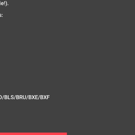
e!).
s:
D/BLS/BRU/BXE/BXF