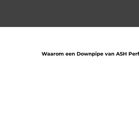
Waarom een Downpipe van ASH Per
Enkel 304 RVS
Hoogwaardige afwerking
Betere doorstroom van uitlaatgasse
Meer vermogen
100% Pasgarantie
Om het maximale vermogen uit onze 
adviseren wij om jouw auto te laten o
stage 1 of 2 tuning toe in je winkelman
en stellen we de auto helemaal af om 