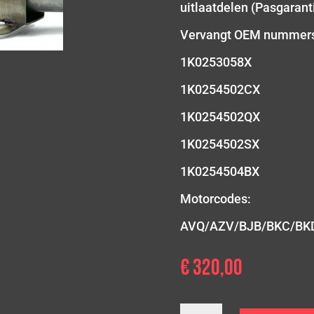
uitlaatdelen (Pasgaranti
Vervangt OEM nummer
1K0253058X
1K0254502CX
1K0254502QX
1K0254502SX
1K0254504BX
Motorcodes:
AVQ/AZV/BJB/BKC/BK
€
320,00
1.9/2.0