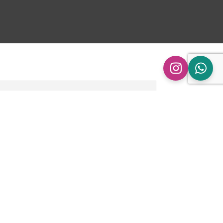
n
ingen.
.0 TDI | Toledo MK3” te beoordelen
 gepubliceerd.
Vereiste velden zijn