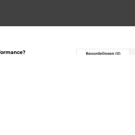
formance?
Beoordelingen (0)
Beoordelinge
n
Er zijn nog geen beoordel
Wees de eerste om “1.9/2
Je e-mailadres wordt niet
Downpipes te halen
gemarkeerd met
*
ptimaliseren. Voeg een
d. Dan zien we je snel
er het maximale uit te