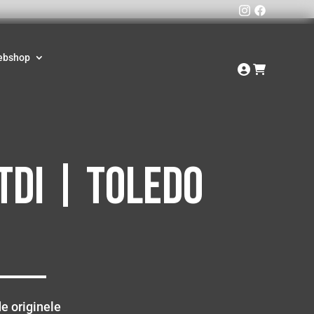
ebshop
 TDI | Toledo
e originele