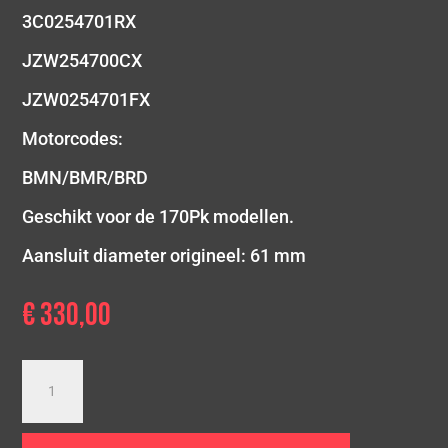
3C0254701RX
JZW254700CX
JZW0254701FX
Motorcodes:
BMN/BMR/BRD
Geschikt voor de 170Pk modellen.
Aansluit diameter origineel: 61 mm
€
330,00
2.0
TDI
|
Octavia