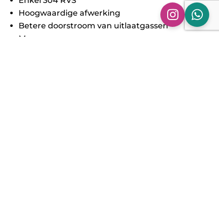
Enkel 304 RVS
Hoogwaardige afwerking
Betere doorstroom van uitlaatgassen
Meer vermogen
100% Pasgarantie
Om het maximale vermogen uit onze Downpipes
te halen adviseren wij om jouw auto te laten
optimaliseren. Voeg een stage 1 of 2 tuning toe in
je winkelmand. Dan zien we je snel en stellen we
de auto helemaal af om er het maximale uit te
halen! De downpipe gemonteerd hebben? Stuur
ons even een mail naar
info@ash-performance.nl
Want voor montage ben je ook gelijk op het
juiste adres!
Heb je nog vragen over dit product, neem dan
gerust
contact
met ons op over jouw vragen. Of
op zoek naar een custom made downpipe? Wij
maken hem vanaf de bodem op maat met jouw