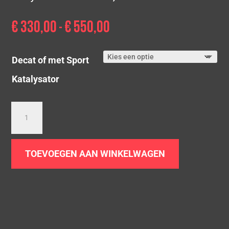
€
330,00
€
550,00
Prijsklasse:
-
€ 330,00
tot
Decat of met Sport
€ 550,00
Katalysator
2.0
TFSI
|
Octavia
TOEVOEGEN AAN WINKELWAGEN
RS
|
MK2
aantal