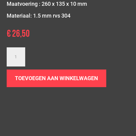
Maatvoering : 260 x 135 x 10 mm
Materiaal: 1.5 mm rvs 304
€
26,50
Demper
eind
plaat
260
TOEVOEGEN AAN WINKELWAGEN
x
135
mm
aantal