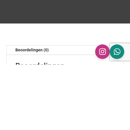
Beoordelingen (0)
Beoordelingen
Er zijn nog geen beoordelingen.
Wees de eerste om “Demper eind plaat 260 x 135 mm”
te beoordelen
Je e-mailadres wordt niet gepubliceerd.
Vereiste
velden zijn gemarkeerd met
*