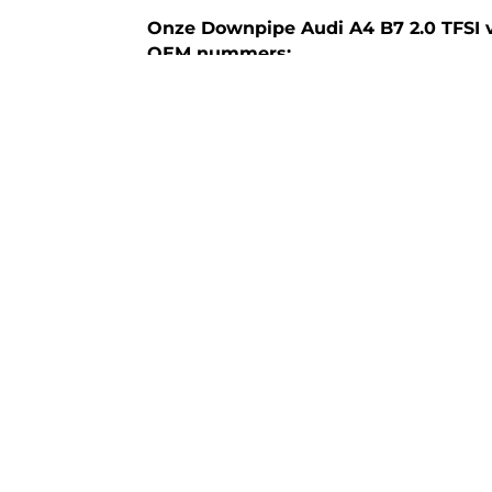
Onze Downpipe Audi A4 B7 2.0 TFSI 
OEM nummers:
8E0254200HX
8E0254200QX
Technische specificaties:
Model: Downpipe Audi A4 B7 | Met de 2
Voorwielaandrijving en vierwielaandrij
Bouwjaar: 2005 – 2009
Materiaal: 304 RVS
Aansluitmaat: Originele flenzen
Diameter: 76,1 mm / 3,0 Inch