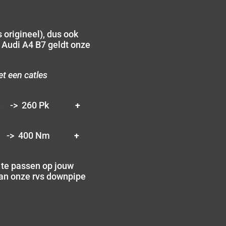
 origineel), dus ook
 Audi A4 B7 geldt onze
t een catles
Pk -> 260 Pk
+
m -> 400 Nm
+
e te passen op jouw
 van onze rvs downpipe