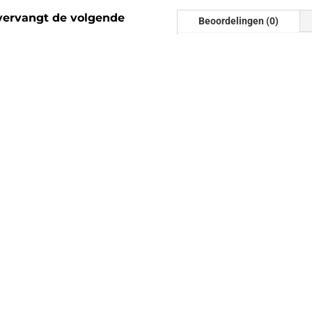
vervangt de volgende
Beoordelingen (0)
Beoordelinge
Er zijn nog geen beoordel
Wees de eerste om “Downp
Je e-mailadres wordt niet
gemarkeerd met
*
.0 TFSI Motor |
ving