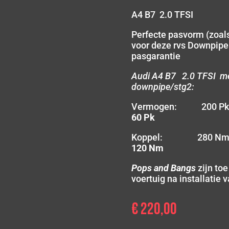
A4 B7 2.0 TFSI
Perfecte pasvorm (zoals
voor deze rvs Downpipe
pasgarantie
Audi A4 B7 2.0 TFSI me
downpipe/stg2:
Vermogen: 200 
60 Pk
Koppel: 280 N
120 Nm
Pops and Bangs
zijn to
voertuig na installatie
€
220,00