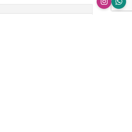
n
ingen.
ipe Audi A4 B7 | 2.0 TFSI” te beoordelen
 gepubliceerd.
Vereiste velden zijn