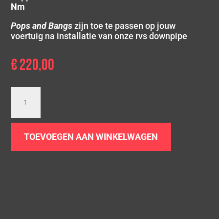
Nm
Pops and Bangs
zijn toe te passen op jouw
voertuig na installatie van onze rvs downpipe
€
220,00
Downpipe
Audi
A4
B8
TOEVOEGEN AAN WINKELWAGEN
|
1.8
TFSI
aantal