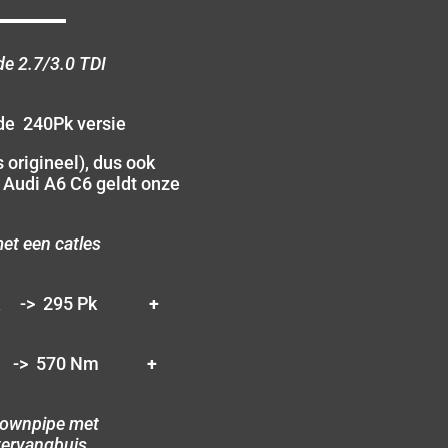
de 2.7/3.0 TDI
 de 240Pk versie
 origineel), dus ook
 Audi A6 C6 geldt onze
et een catles
Pk -> 295 Pk
+
m -> 570 Nm
+
 downpipe met
 vervangbuis.