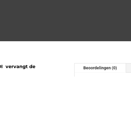
DI vervangt de
Beoordelingen (0)
Beoordelinge
Er zijn nog geen beoordel
Wees de eerste om “Downpi
delete” te beoordelen
Je e-mailadres wordt niet
gemarkeerd met
*