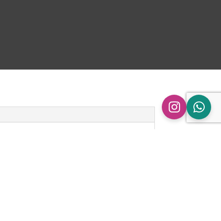
n
ingen.
pe Audi A6 C6 | 2.7/3.0 TDI | Set Kat + dpf
 gepubliceerd.
Vereiste velden zijn