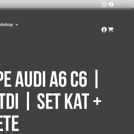
ebshop
e Audi A6 C6 |
TDI | Set Kat +
ete