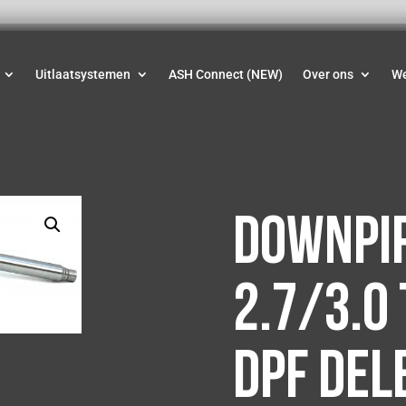
Uitlaatsystemen
ASH Connect (NEW)
Over ons
W
Downpip
2.7/3.0 
dpf del