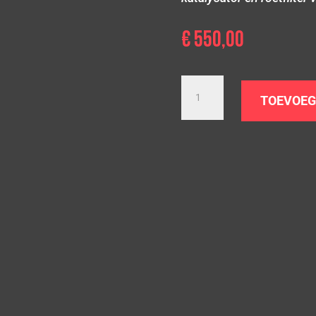
€
550,00
Downpipe
Audi
TOEVOEG
A6
C6
|
2.7/3.0
TDI
|
Set
Kat
+
dpf
delete
aantal