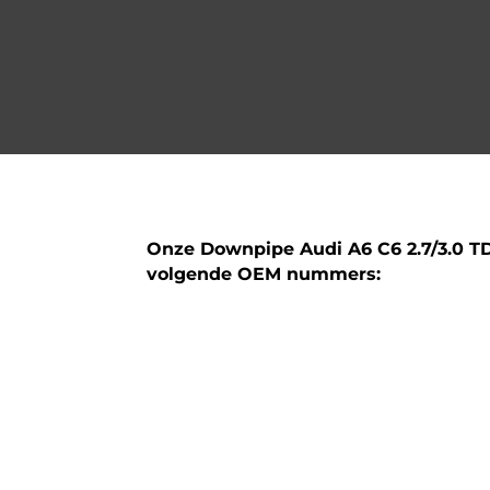
Onze Downpipe Audi A6 C6 2.7/3.0 T
volgende OEM nummers:
4F0254800X
4F0254800CX
4F0254800HX
4F0254300P
4F0254300S