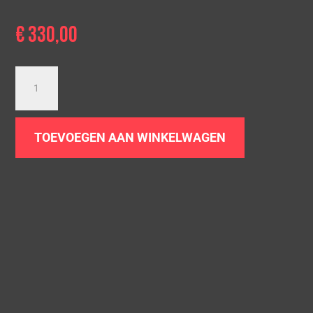
€
330,00
Downpipe
Audi
Q5
8R
TOEVOEGEN AAN WINKELWAGEN
|
3.0
TDI
aantal