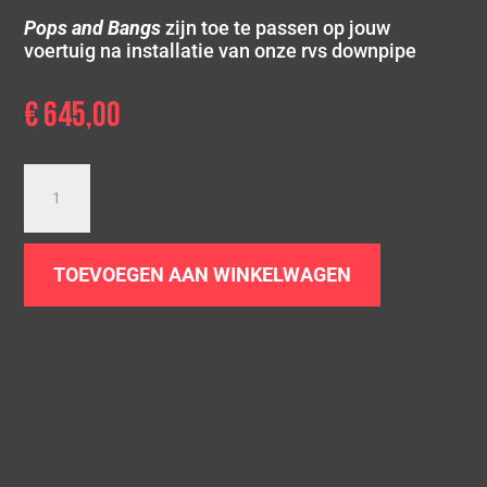
Pops and Bangs
zijn toe te passen op jouw
voertuig na installatie van onze rvs downpipe
€
645,00
Downpipe
Audi
RS3
8V
TOEVOEGEN AAN WINKELWAGEN
MK1
|
2.5
TFSI
aantal