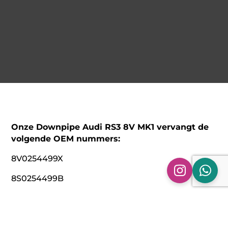
Onze Downpipe Audi RS3 8V MK1 vervangt de
volgende OEM nummers:
8V0254499X
8S0254499B
8S0254499BX